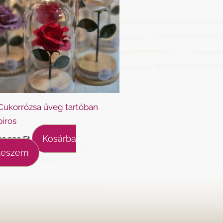
Cukorrózsa üveg tartóban
piros
Kosárba
20.990
Ft
teszem