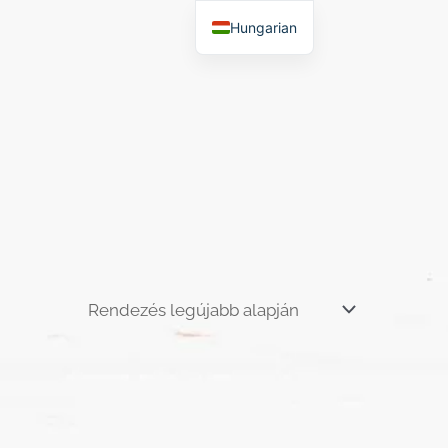
Hungarian
English
German