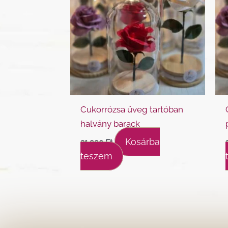
Cukorrózsa üveg tartóban
halvány barack
Kosárba
21.990
Ft
teszem