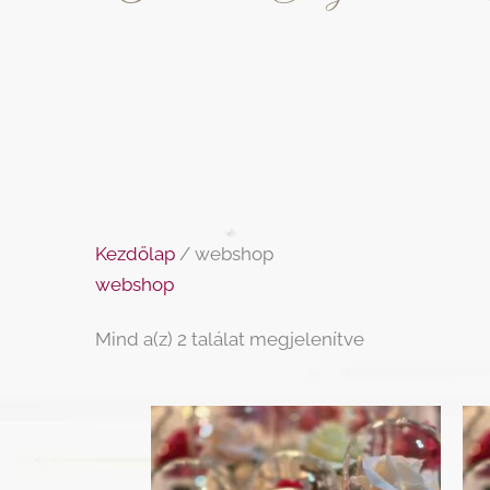
Tartalomra
Legújabb
ugrás
szerint
rendezve
Kezdőlap
/ webshop
webshop
Mind a(z) 2 találat megjelenítve