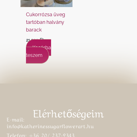
Cukorrózsa üveg
tartóban halvány
barack
21.990
Ft
Kosárba
teszem
Elérhetőségeim
E-mail:
info@katherinessugarflowerart.hu
Telefon: +36 20/ 237-9343