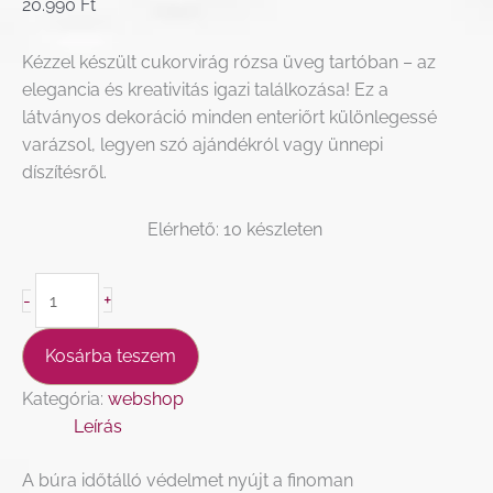
20.990
Ft
Kézzel készült cukorvirág rózsa üveg tartóban – az
elegancia és kreativitás igazi találkozása! Ez a
látványos dekoráció minden enteriőrt különlegessé
varázsol, legyen szó ajándékról vagy ünnepi
díszítésről.​
10 készleten
+
-
Kosárba teszem
Kategória:
webshop
Leírás
A búra időtálló védelmet nyújt a finoman