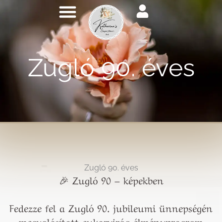
Tartalomra
ugrás
Zugló 90. éves
Zugló 90. éves
🎉 Zugló 90 – képekben
Fedezze fel a Zugló 90. jubileumi ünnepségén
megvalósított cukorvirág élményprogram