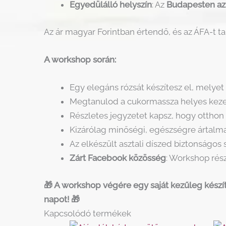
Egyedülálló helyszín
: Az
Budapesten az
Az ár magyar Forintban értendő, és az ÁFA-t ta
A workshop során:
Egy elegáns rózsát készítesz el, melyet
Megtanulod a cukormassza helyes kezelé
Részletes jegyzetet kapsz, hogy otthon 
Kizárólag minőségi, egészségre ártalm
Az elkészült asztali díszed biztonságos s
Zárt Facebook közösség
: Workshop rész
🎁 A workshop végére egy saját kezűleg készíte
napot! 🎁
Kapcsolódó termékek