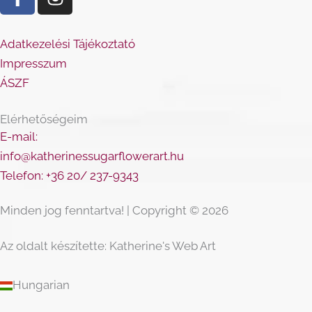
a
n
c
s
e
t
Adatkezelési Tájékoztató
b
a
Impresszum
o
g
ÁSZF
o
r
k
a
Elérhetőségeim
-
m
E-mail:
f
info@katherinessugarflowerart.hu
Telefon: +36 20/ 237-9343
Minden jog fenntartva! | Copyright © 2026
Az oldalt készítette: Katherine's Web Art
Hungarian