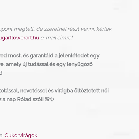
őpont megtelt, de szeretnél részt venni, kérlek
ugarflowerart.hu
e-mail címre!
ed most, és garantáld a jelenlétedet egy
e, amely új tudással és egy lenyűgöző
!
otással, nevetéssel és virágba öltöztetett női
z a nap Rólad szól! 🌸✨
a:
Cukorvirágok