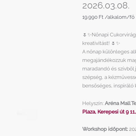
2026.03.08.
19.990
Ft
/alkalom/fő
🌷✨Nőnapi Cukorvirág
kreativitást! 🌷✨
A nőnap különleges alk
megajándékozzuk magu
maradandó és szívből 
szépség, a kézművessé
bensőséges, inspiráló
Helyszín:
Aréna Mall 
Plaza, Kerepesi út 9 11
Workshop időpont:
202