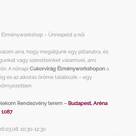
 Élményworkshop – Ünnepeld a női
alom arra, hogy megálljunk egy pillanatra, és
nkat vagy szeretteinket valamivel, ami
jön. A nőnapi
Cukorvirág Élményworkshopon
a
g és az alkotás öröme találkozik – egy
 környezetben.
Telekom Rendezvény
terem –
Budapest, Aréna
, 1087
6.03.08. 10:30-12:30