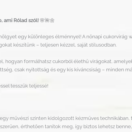
 ami Rólad szól!
🌸🌺🌼
lgyet egy különleges élménnyel! A nőnapi cukorvirág 
kat készítünk – teljesen kézzel, saját stílusodban.
 el, hogyan formálhatsz cukorból élethű virágokat, amelyek
ség, csak nyitottság és egy kis kíváncsiság – minden 
sel tesszük teljessé!
 egy művészi szinten kidolgozott kézműves technikában,
szerűen, érthetően tanítok meg, így biztos lehetsz benne,