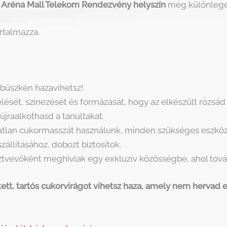
 Aréna Mall Telekom Rendezvény helyszín
még különlege
rtalmazza.
 büszkén hazavihetsz!
sét, színezését és formázását, hogy az elkészült rózsád
újraalkothasd a tanultakat.
atlan cukormasszát használunk, minden szükséges eszközt
zállításához, dobozt biztosítok.
tvevőként meghívlak egy exkluzív közösségbe, ahol tovább
tt, tartós cukorvirágot vihetsz haza, amely nem hervad el