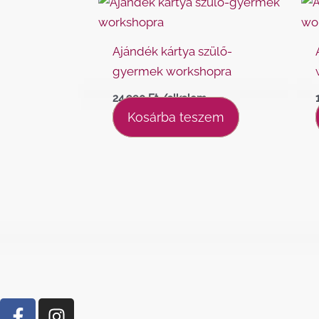
Ajándék kártya szülő-
gyermek workshopra
24.990
Ft
/alkalom
Kosárba teszem
F
I