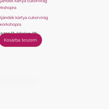
Ajándék kártya cukorvirág
workshopra
19.990
Ft
/alkalom/fő
Kosárba teszem