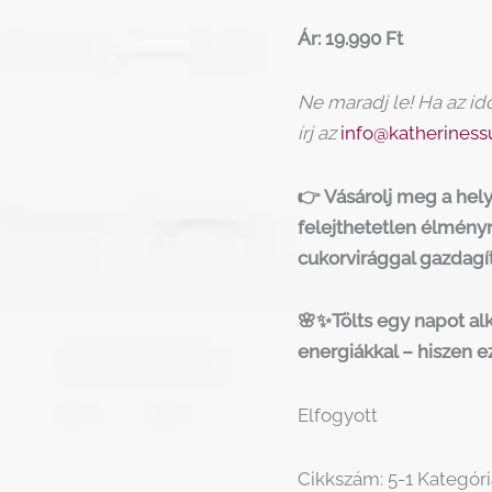
Ár: 19.990 Ft
Ne maradj le! Ha az id
írj az
info@katheriness
👉 Vásárolj meg a hely
felejthetetlen élményr
cukorvirággal gazdagít
🌸✨Tölts egy napot alk
energiákkal – hiszen e
Elfogyott
Cikkszám:
5-1
Kategóri