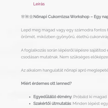
Leírás
🌸🌺🌼
Nőnapi Cukorrózsa Workshop – Egy nap,
Lepd meg magad vagy egy számodra fontos hö
örömét, miközben gyönyörű, élethű cukorvirágo
A foglalkozás során lépésről lépésre sajátítod
csodásan mutatnak. Nem szükséges előképzett
Az alkalom hangulatát nőnapi apró meglepetés
Miért érdemes ott lenned?
Egyedülálló élmény
: Próbáld ki magad
Szakértői útmutatás
: Minden lépést egy