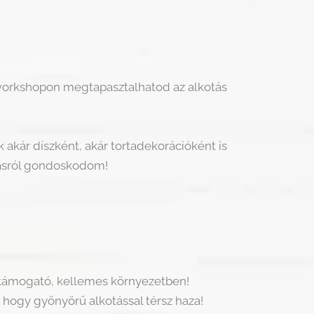
workshopon megtapasztalhatod az alkotás
 akár díszként, akár tortadekorációként is
másról gondoskodom!
 támogató, kellemes környezetben!
 hogy gyönyörű alkotással térsz haza!