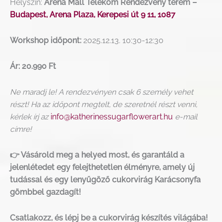
Helyszín:
Aréna Mall Telekom Rendezvény terem –
Budapest, Arena Plaza, Kerepesi út 9 11, 1087
Workshop időpont:
2025.12.13. 10:30-12:30
Ár: 20.990 Ft
Ne maradj le! A rendezvényen csak 6 személy vehet
részt! Ha az időpont megtelt, de szeretnél részt venni,
kérlek írj az
info@katherinessugarflowerart.hu
e-mail
címre!
👉 Vásárold meg a helyed most, és garantáld a
jelenlétedet egy felejthetetlen élményre, amely új
tudással és egy lenyűgöző cukorvirág Karácsonyfa
gömbbel gazdagít!
Csatlakozz, és lépj be a cukorvirág készítés világába!