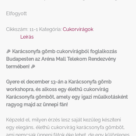
Elfogyott
Cikkszám:
11-1
Kategória:
Cukorvirágok
Leírás
🎉 Karácsonyfa gömb cukorvirágból foglalkozás
Budapesten az Aréna Mall Telekom Rendezvény
termében! 🎉
Gyere el december 13-án a Karácsonyfa gömb
workshopra, és alkoss egy élethű cukorvirág
Karácsonyfa gömböt, amely egy igazi műalkotásként
ragyog majd az ünnepi fán!
Képzeld el, milyen érzés lesz saját kezűleg készíteni
egy elegáns, élethű cukorvirág karácsonyfa gömböt,
ami nemcsak ünnepi fátok éke lehet, de egy különleges