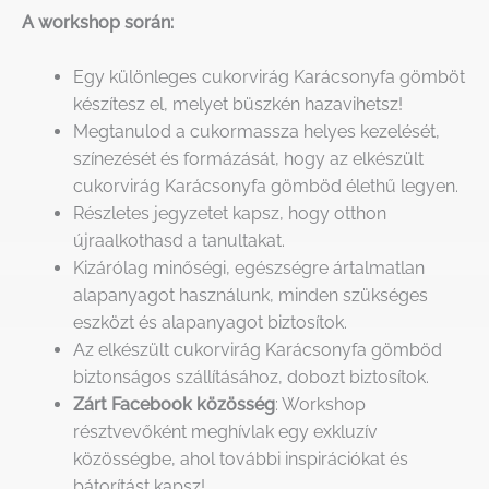
A workshop során:
Egy különleges cukorvirág Karácsonyfa gömböt
készítesz el, melyet büszkén hazavihetsz!
Megtanulod a cukormassza helyes kezelését,
színezését és formázását, hogy az elkészült
cukorvirág Karácsonyfa gömböd élethű legyen.
Részletes jegyzetet kapsz, hogy otthon
újraalkothasd a tanultakat.
Kizárólag minőségi, egészségre ártalmatlan
alapanyagot használunk, minden szükséges
eszközt és alapanyagot biztosítok.
Az elkészült cukorvirág Karácsonyfa gömböd
biztonságos szállításához, dobozt biztosítok.
Zárt Facebook közösség
: Workshop
résztvevőként meghívlak egy exkluzív
közösségbe, ahol további inspirációkat és
bátorítást kapsz!