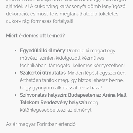
ajándék is! A cukorvirág karácsonyfa gömb lenyűgöző
dekoráció, és most Te is megtanulhatod a tökéletes
cukorvirág formázás fortélyait!
Miért érdemes ott lenned?
Egyedülálló élmény
: Próbáld ki magad egy
művészi szinten kidolgozott kézműves
technikában, támogató, kellemes környezetben!
Szakértői útmutatás
: Minden lépést egyszerűen,
érthetően tanítok meg, így biztos lehetsz benne,
hogy gyönyörű alkotással térsz haza!
Színvonalas helyszín
:
Budapesten az Aréna Mall
Telekom Rendezvény helyszín
még
különlegesebbé teszi az élményt.
Az ár magyar Forintban értendő.