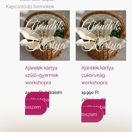
Kapcsolódó termékek
Ajándék kártya
Ajándék kártya
szülő-gyermek
cukorvirág
workshopra
workshopra
24.990
Ft
/alkalom
19.990
Ft
Kosárba
/alkalom/fő
teszem
Kosárba
teszem