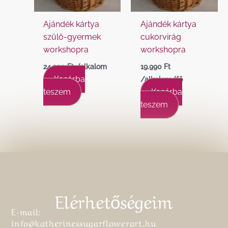
Ajándék kártya
Ajándék kártya
szülő-gyermek
cukorvirág
workshopra
workshopra
24.990
Ft
/alkalom
19.990
Ft
Kosárba
/alkalom/fő
teszem
Kosárba
teszem
Elérhetőségeim
E-mail:
info@katherinessugarflowerart.hu