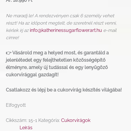
Ár: 18.990 Ft
Ne maradj le! A rendezvényen csak 6 személy vehet
részt! Ha az időpont megtelt, de szeretnél részt venni,
kérlek írj az
info@katherinessugarflowerart.hu
e-mail
címre!
👉 Vásárold meg a helyed most, és garantáld a
jelenlétedet egy felejthetetlen közösségépítő
élményre, amely új tudással és egy lenyűgöző
cukorvirággal gazdagít!
Csatlakozz és lépj be a cukorvirág készítés világába!
Elfogyott
Cikkszám:
15-1
Kategória:
Cukorvirágok
Leírás