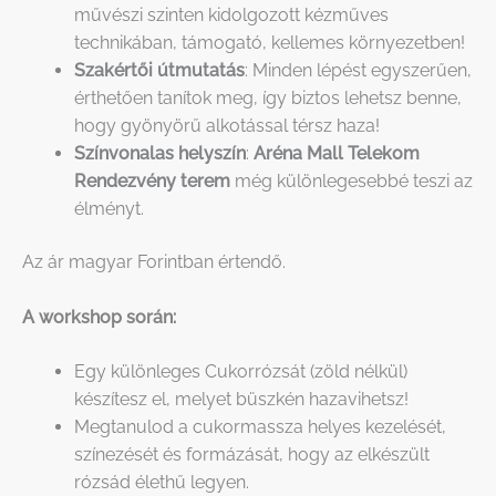
művészi szinten kidolgozott kézműves
technikában, támogató, kellemes környezetben!
Szakértői útmutatás
: Minden lépést egyszerűen,
érthetően tanítok meg, így biztos lehetsz benne,
hogy gyönyörű alkotással térsz haza!
Színvonalas helyszín
:
Aréna Mall Telekom
Rendezvény terem
még különlegesebbé teszi az
élményt.
Az ár magyar Forintban értendő.
A workshop során:
Egy különleges Cukorrózsát (zöld nélkül)
készítesz el, melyet büszkén hazavihetsz!
Megtanulod a cukormassza helyes kezelését,
színezését és formázását, hogy az elkészült
rózsád élethű legyen.